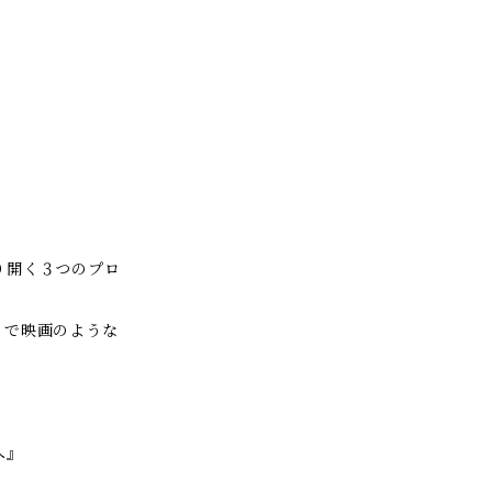
り開く３つのプロ
るで映画のような
へ』