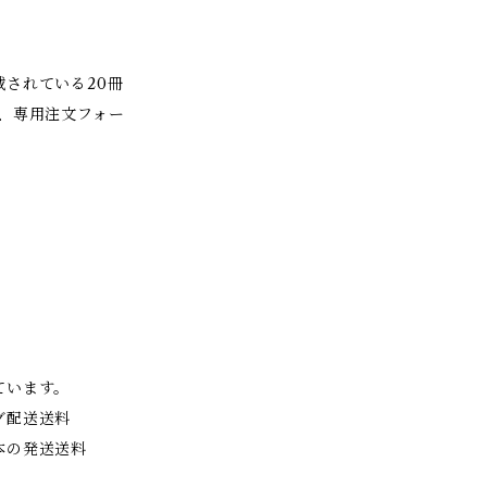
されている20冊
、専用注文フォー
ています。
グ配送送料
本の発送送料