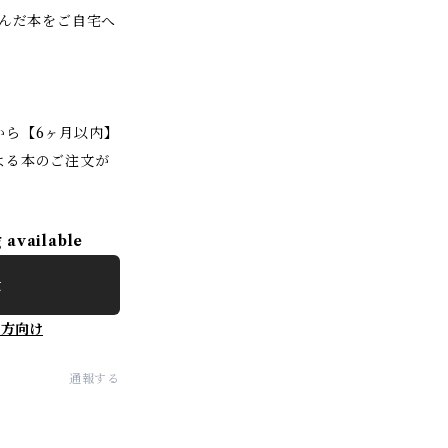
選んだ本をご自宅へ
から【6ヶ月以内】
よる本のご注文が
g available
t
の方向け
通報する