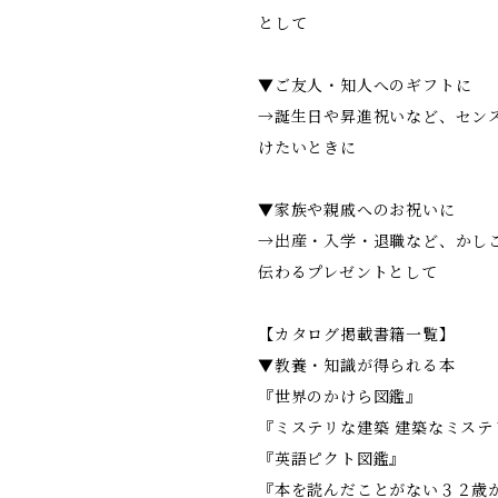
として
▼ご友人・知人へのギフトに
→誕生日や昇進祝いなど、セン
けたいときに
▼家族や親戚へのお祝いに
→出産・入学・退職など、かし
伝わるプレゼントとして
【カタログ掲載書籍一覧】
▼教養・知識が得られる本
『世界のかけら図鑑』
『ミステリな建築 建築なミステ
『英語ピクト図鑑』
『本を読んだことがない３２歳