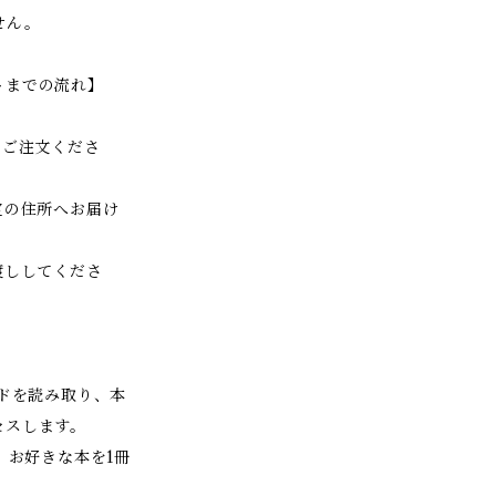
せん。
トまでの流れ】
をご注文くださ
定の住所へお届け
渡ししてくださ
ードを読み取り、本
セスします。
、お好きな本を1冊