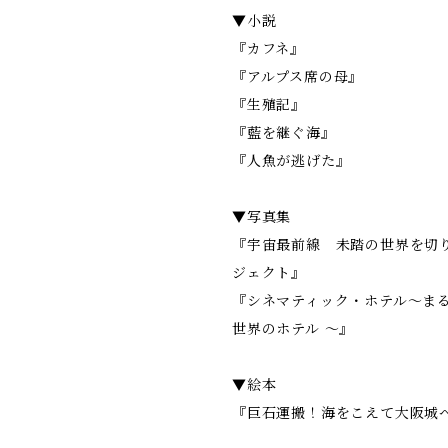
▼小説
『カフネ』
『アルプス席の母』
『生殖記』
『藍を継ぐ海』
『人魚が逃げた』
▼写真集
『宇宙最前線 未踏の世界を切
ジェクト』
『シネマティック・ホテル～ま
世界のホテル ～』
▼絵本
『巨石運搬！海をこえて大阪城