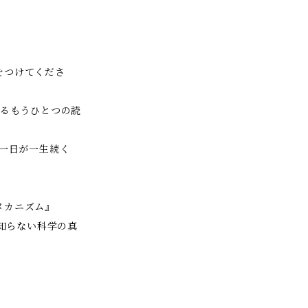
をつけてくださ
めるもうひとつの読
の一日が一生続く
メカニズム』
なたが知らない科学の真
』