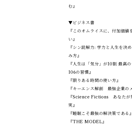
む』
▼ビジネス書
『このオムライスに、付加価値
い』
『シン読解力: 学力と人生を決
み方』
『人生は「気分」が10割 最高
106の習慣』
『限りある時間の使い方』
『キーエンス解剖 最強企業の
『Science Fictions あ
実』
『睡眠こそ最強の解決策である
『THE MODEL』