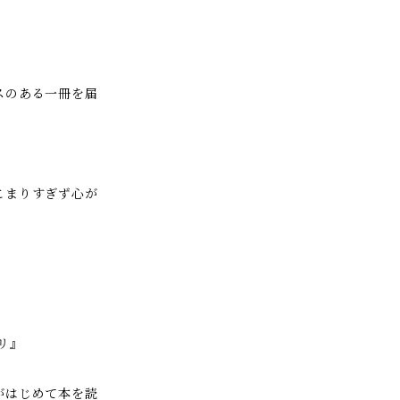
スのある一冊を届
こまりすぎず心が
リ』
がはじめて本を読