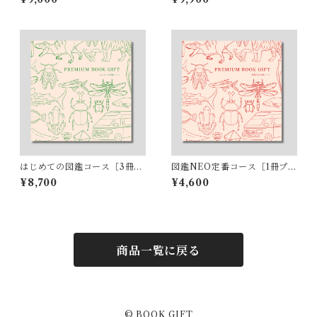
はじめての図鑑コース［3冊プ
図鑑NEO定番コース［1冊プラ
ラン］
ン］
¥8,700
¥4,600
商品一覧に戻る
© BOOK GIFT