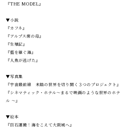
『THE MODEL』
▼小説
『カフネ』
『アルプス席の母』
『生殖記』
『藍を継ぐ海』
『人魚が逃げた』
▼写真集
『宇宙最前線 未踏の世界を切り開く３つのプロジェクト』
『シネマティック・ホテル～まるで映画のような世界のホテ
ル ～』
▼絵本
『巨石運搬！海をこえて大阪城へ』