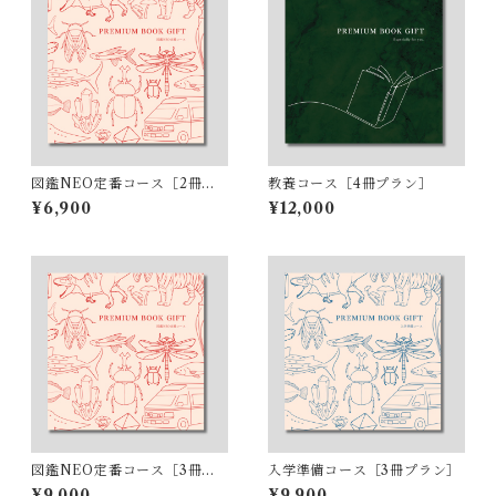
図鑑NEO定番コース［2冊プ
教養コース［4冊プラン］
ラン］
¥6,900
¥12,000
図鑑NEO定番コース［3冊プ
入学準備コース［3冊プラン］
ラン］
¥9,000
¥9,900