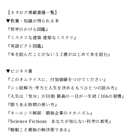
【カタログ掲載書籍一覧】
▼教養・知識が得られる本
『世界のかけら図鑑』
『ミステリな建築 建築なミステリ』
『英語ピクト図鑑』
『本を読んだことがない３２歳がはじめて本を読む』
▼ビジネス書
『このオムライスに、付加価値をつけてください』
『シン読解力: 学力と人生を決めるもうひとつの読み方』
『人生は「気分」が10割 最高の一日が一生続く106の習慣』
『限りある時間の使い方』
『キーエンス解剖 最強企業のメカニズム』
『Science Fictions あなたが知らない科学の真実』
『睡眠こそ最強の解決策である』